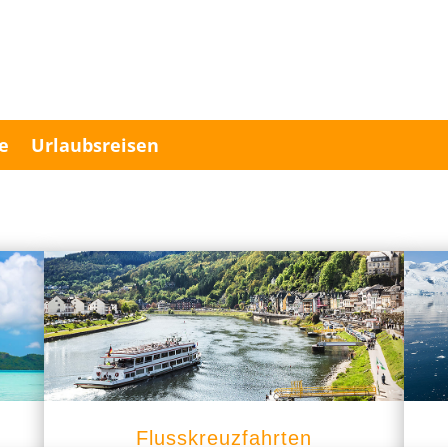
e
Urlaubsreisen
Flusskreuzfahrten