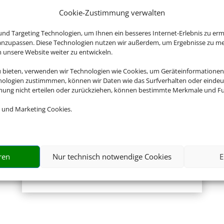
Cookie-Zustimmung verwalten
nd Targeting Technologien, um Ihnen ein besseres Internet-Erlebnis zu erm
 anzupassen. Diese Technologien nutzen wir außerdem, um Ergebnisse zu m
Empfehlungen für Ihre Reise
nsere Website weiter zu entwickeln.
Sinnvolle Extras, die oft dazu gebucht werden.
u bieten, verwenden wir Technologien wie Cookies, um Geräteinformationen
nologien zustimmmen, können wir Daten wie das Surfverhalten oder eindeut
mmung nicht erteilen oder zurückziehen, können bestimmte Merkmale und Fu
 und Marketing Cookies.
ren
Nur technisch notwendige Cookies
E
Mietwagen